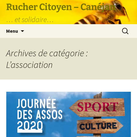
Aller
Rucher Citoyen – Canéjan
au
… et solidaire…
contenu
Recherc
Menu
Archives de catégorie :
L’association